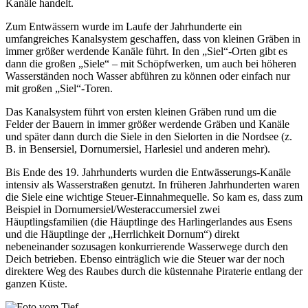
Kanäle handelt.
Zum Entwässern wurde im Laufe der Jahrhunderte ein
umfangreiches Kanalsystem geschaffen, dass von kleinen Gräben in
immer größer werdende Kanäle führt. In den „Siel“-Orten gibt es
dann die großen „Siele“ – mit Schöpfwerken, um auch bei höheren
Wasserständen noch Wasser abführen zu können oder einfach nur
mit großen „Siel“-Toren.
Das Kanalsystem führt von ersten kleinen Gräben rund um die
Felder der Bauern in immer größer werdende Gräben und Kanäle
und später dann durch die Siele in den Sielorten in die Nordsee (z.
B. in Bensersiel, Dornumersiel, Harlesiel und anderen mehr).
Bis Ende des 19. Jahrhunderts wurden die Entwässerungs-Kanäle
intensiv als Wasserstraßen genutzt. In früheren Jahrhunderten waren
die Siele eine wichtige Steuer-Einnahmequelle. So kam es, dass zum
Beispiel in Dornumersiel/Westeraccumersiel zwei
Häuptlingsfamilien (die Häuptlinge des Harlingerlandes aus Esens
und die Häuptlinge der „Herrlichkeit Dornum“) direkt
nebeneinander sozusagen konkurrierende Wasserwege durch den
Deich betrieben. Ebenso einträglich wie die Steuer war der noch
direktere Weg des Raubes durch die küstennahe Piraterie entlang der
ganzen Küste.