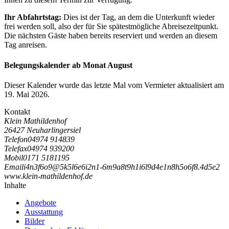
Ihr Abfahrtstag:
Dies ist der Tag, an dem die Unterkunft wieder
frei werden soll, also der für Sie spätestmögliche Abreisezeitpunkt.
Die nächsten Gäste haben bereits reserviert und werden an diesem
Tag anreisen.
Belegungskalender ab Monat August
Dieser Kalender wurde das letzte Mal vom Vermieter aktualisiert am
19. Mai 2026.
Kontakt
Klein Mathildenhof
26427 Neuharlingersiel
Telefon
04974 914839
Telefax
04974 939200
Mobil
0171 5181195
Email
i
4
n
3
f
6
o
9
@
5
k
5
l
6
e
6
i
2
n
1
-
6
m
9
a
8
t
9
h
1
i
6
l
9
d
4
e
1
n
8
h
5
o
6
f
8
.
4
d
5
e
2
www.klein-mathildenhof.de
Inhalte
Angebote
Ausstattung
Bilder