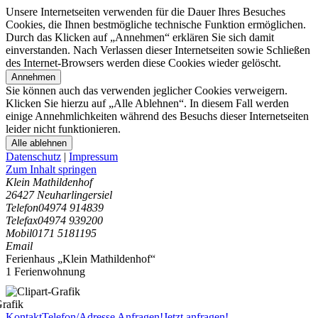
Unsere Internetseiten verwenden für die Dauer Ihres Besuches
Cookies, die Ihnen bestmögliche technische Funktion ermöglichen.
Durch das Klicken auf „Annehmen“ erklären Sie sich damit
einverstanden. Nach Verlassen dieser Internetseiten sowie Schließen
des Internet-Browsers werden diese Cookies wieder gelöscht.
Annehmen
Sie können auch das verwenden jeglicher Cookies verweigern.
Klicken Sie hierzu auf „Alle Ablehnen“. In diesem Fall werden
einige Annehmlichkeiten während des Besuchs dieser Internetseiten
leider nicht funktionieren.
Alle ablehnen
Datenschutz
|
Impressum
Zum Inhalt springen
Klein Mathildenhof
26427 Neuharlingersiel
Telefon
04974 914839
Telefax
04974 939200
Mobil
0171 5181195
Email
Ferienhaus „Klein Mathildenhof“
1 Ferienwohnung
Kontakt
Telefon/Adresse
Anfragen!
Jetzt anfragen!