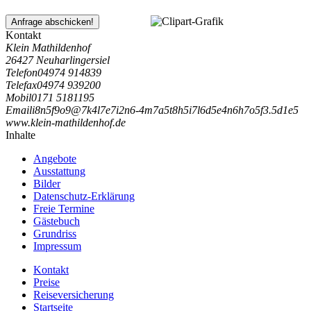
Anfrage abschicken!
Kontakt
Klein Mathildenhof
26427 Neuharlingersiel
Telefon
04974 914839
Telefax
04974 939200
Mobil
0171 5181195
Email
i
8
n
5
f
9
o
9
@
7
k
4
l
7
e
7
i
2
n
6
-
4
m
7
a
5
t
8
h
5
i
7
l
6
d
5
e
4
n
6
h
7
o
5
f
3
.
5
d
1
e
5
www.klein-mathildenhof.de
Inhalte
Angebote
Ausstattung
Bilder
Datenschutz-Erklärung
Freie Termine
Gästebuch
Grundriss
Impressum
Kontakt
Preise
Reiseversicherung
Startseite